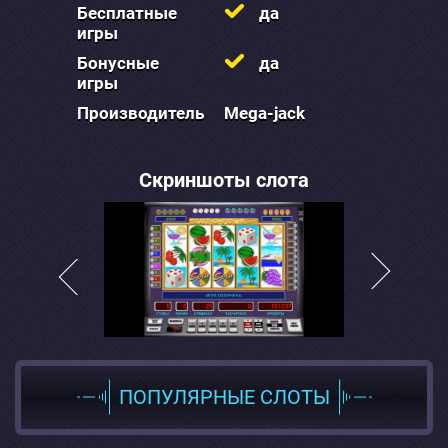
Бесплатные
да
игры
Бонусные
да
игры
Производитель
Mega-jack
Скриншоты слота
ПОПУЛЯРНЫЕ СЛОТЫ