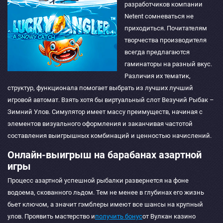
разработчиков компании
Netent сомневаться не
приходиться. Почитателям
творчества производителя
всегда предлагаются
гаминаторы на разный вкус.
Различия их тематик,
структур, функционала помогает выбрать из лучших лучший
игровой автомат. Взять хотя бы виртуальный слот Везучий Рыбак –
Зимний Улов. Симулятор имеет массу преимуществ, начиная с
элементов визуального оформления и заканчивая частотой
составления выигрышных комбинаций и ценностью начислений.
Онлайн-выигрыш на барабанах азартной
игры
Процесс азартной успешной рыбалки развернется на фоне
водоема, скованного льдом. Тем не менее в глубинах его жизнь
бьет ключом, а значит гэмблеры имеют все шансы на крупный
улов. Проявить мастерство и
получить бонус
от Вулкан казино