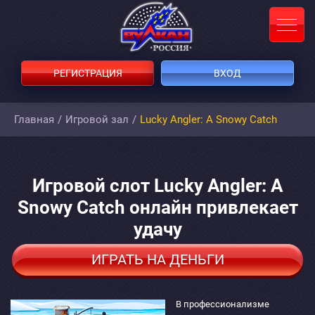
РЕГИСТРАЦИЯ
ВХОД
Главная
/
Игровой зал
/
Lucky Angler: A Snowy Catch
Игровой слот Lucky Angler: A
Snowy Catch онлайн привлекает
удачу
ИГРАТЬ НА ДЕНЬГИ
В профессионализме