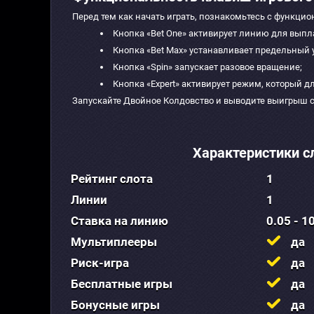
Перед тем как начать играть, познакомьтесь с функцио
Кнопка «Bet One» активирует линию для выпл
Кнопка «Bet Max» устанавливает предельный 
Кнопка «Spin» запускает разовое вращение;
Кнопка «Expert» активирует режим, который 
Запускайте Двойное Колдовство и выводите выигрыш се
Характеристики с
Рейтинг слота
1
Линии
1
Ставка на линию
0.05 - 1
Мультиплееры
да
Риск-игра
да
Бесплатные игры
да
Бонусные игры
да