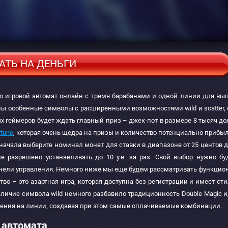
АТЬ НА ДЕНЬГИ
то игровой автомат онлайн с тремя барабанами и одной линии для вып
ы особенные символы с расширенными возможностями wild и scatter, о
 геймеров будет ждать главный приз – джек-пот в размере 8 тысяч до
rtune
, которая очень щедра на призы и количество потенциально приб
 начала выберите номинал монет для ставки в диапазоне от 25 центов до
е разрешено устанавливать до 10 у.е. за раз. Свой выбор нужно бу
нели управления. Немного ниже мы еще будем рассматривать функцион
во – это азартная игра, которая доступна без регистрации и имеет сти
ичие символа wild немного разбавило традиционность Double Magic и, 
жения на линии, создавая при этом самые оплачиваемые комбинации.
 автомата