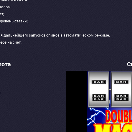
налом:
ат;
уровень ставки;
для дальнейшего запусков спинов в автоматическом режиме.
бе на счет.
лота
С
0