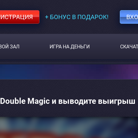
+ БОНУС В ПОДАРОК!
ГИСТРАЦИЯ
ВХ
ВОЙ ЗАЛ
ИГРА НА ДЕНЬГИ
СКАЧА
 Double Magic и выводите выигрыш