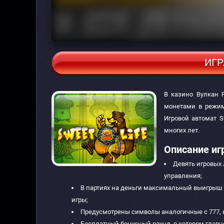
ИГР
В казино Вулкан 
монетами в режим
Игровой автомат S
многих лет.
Описание иг
Девять игровых
управления;
В партиях на деньги максимальный выигрыш д
игры;
Предусмотрены символы аналогичные с 777, к
Бесплатный бонусный раунд, в котором главно