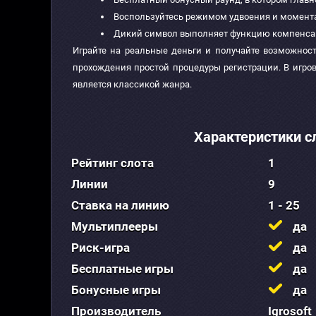
Воспользуйтесь режимом удвоения и моментал
Дикий символ выполняет функцию компенсац
Играйте на реальные деньги и получайте возможност
прохождения простой процедуры регистрации. В игров
является классикой жанра.
Характеристики с
Рейтинг слота
1
Линии
9
Ставка на линию
1 - 25
Мультиплееры
да
Риск-игра
да
Бесплатные игры
да
Бонусные игры
да
Производитель
Igrosoft