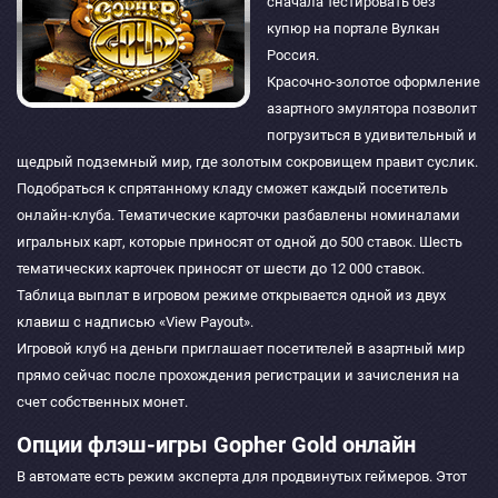
сначала тестировать без
купюр на портале Вулкан
Россия.
Красочно-золотое оформление
азартного эмулятора позволит
погрузиться в удивительный и
щедрый подземный мир, где золотым сокровищем правит суслик.
Подобраться к спрятанному кладу сможет каждый посетитель
онлайн-клуба. Тематические карточки разбавлены номиналами
игральных карт, которые приносят от одной до 500 ставок. Шесть
тематических карточек приносят от шести до 12 000 ставок.
Таблица выплат в игровом режиме открывается одной из двух
клавиш с надписью «View Payout».
Игровой клуб на деньги приглашает посетителей в азартный мир
прямо сейчас после прохождения регистрации и зачисления на
счет собственных монет.
Опции флэш-игры Gopher Gold онлайн
В автомате есть режим эксперта для продвинутых геймеров. Этот