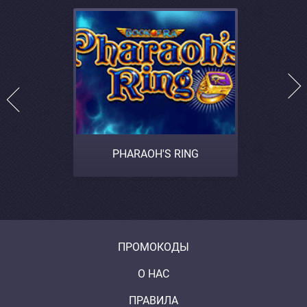
PHARAOH'S RING
ПРОМОКОДЫ
О НАС
ПРАВИЛА