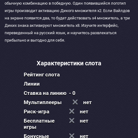
обычную комбинацию в победную. Один появившийся логотип
игры производит активацию Дикого множителя х2. Если Вайлдов
на экране появится два, то будет действовать х4 множитель, а три
Диких знака активируют множитель х8. Изучите интерфейс,
переведенный на русский язык, и научитесь развлекаться
прибыльно и выгодно для себя.
Характеристики слота
Рейтинг слота
Линии
Ставка на линию
- 0
Мультиплееры
нет
Риск-игра
нет
Бесплатные
нет
игры
Бонусные
нет