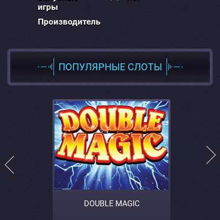
игры
Производитель
ПОПУЛЯРНЫЕ СЛОТЫ
DOUBLE MAGIC