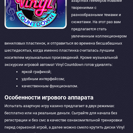
азартных геймеров новыми
творениями с
разнообразными темами и
сюжетами. На этот раз вам
предлагается стать
увлеченным коллекционером
виниловых пластинок, и отправиться во времена бесшабашных
шестидесятых, когда именно пластинка считалась лучшим
носителем музыкальных произведений. Кроме музыкальной
экскурсии игровой автомат Vinyl Countdown готов удивлять:
яркой графикой;
удобным интерфейсом;
качественным функционалом.
Особенности игрового аппарата
Испытать азартную игру казино предлагает в двух режимах:
бесплатно или на реальные деньги. Сыграйте для начала без
регистрации и без смс в качестве ознакомительной тренировки
перед серьезной игрой, а далее можно смело крутить диски Vinyl