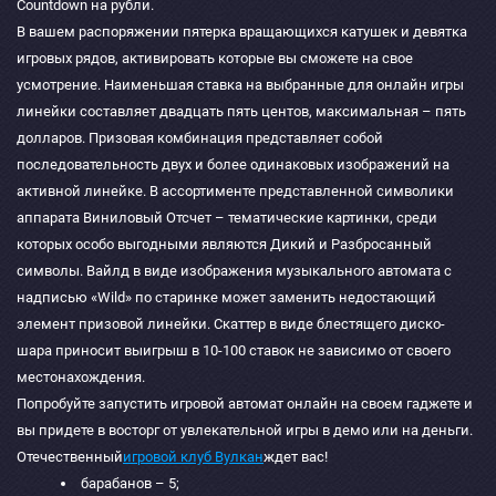
Countdown на рубли.
В вашем распоряжении пятерка вращающихся катушек и девятка
игровых рядов, активировать которые вы сможете на свое
усмотрение. Наименьшая ставка на выбранные для онлайн игры
линейки составляет двадцать пять центов, максимальная – пять
долларов. Призовая комбинация представляет собой
последовательность двух и более одинаковых изображений на
активной линейке. В ассортименте представленной символики
аппарата Виниловый Отсчет – тематические картинки, среди
которых особо выгодными являются Дикий и Разбросанный
символы. Вайлд в виде изображения музыкального автомата с
надписью «Wild» по старинке может заменить недостающий
элемент призовой линейки. Скаттер в виде блестящего диско-
шара приносит выигрыш в 10-100 ставок не зависимо от своего
местонахождения.
Попробуйте запустить игровой автомат онлайн на своем гаджете и
вы придете в восторг от увлекательной игры в демо или на деньги.
Отечественный
игровой клуб Вулкан
ждет вас!
барабанов – 5;