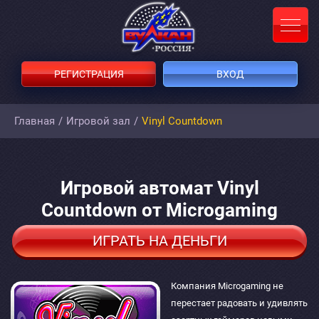
РЕГИСТРАЦИЯ
ВХОД
Главная
/
Игровой зал
/
Vinyl Countdown
Игровой автомат Vinyl
Countdown от Microgaming
ИГРАТЬ НА ДЕНЬГИ
Компания Microgaming не
перестает радовать и удивлять