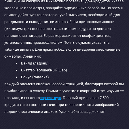
линий, и на каждую из них можно поставить до 4 кредитов. Указав
желаемые параметры, вращайте виртуальные барабаны. Во время
спинов действует генератор случайных чисел, необходимый для
рандомности выпадения символов. Если одинаковые иконки
(минимум три) появляются на активном ряду, то на депозит
начисляется награда. Ее размер зависит от коэффициентов,
установленных производителем. Точные суммы указаны в
таблице выплат. Для ярких побед в слот внедрены специальные
символы. Среди них:
Вайлд (ладонь);
Скаттер (волшебный шар)
Бонус (гадалка).
Каждый элемент снабжен особой функцией, благодаря которой вы
приблизитесь к успеху. Примите участие в азартной игре, изучив ее
правила, и вы легко
сорвете куш
. Главный приз равен 7 500
кредитов, и он пополнит счет при появлении пяти изображений
ладони с магическим знаком. Удачи в битве за джекпот!