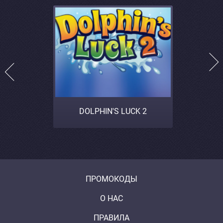
DOLPHIN'S LUCK 2
ПРОМОКОДЫ
О НАС
ПРАВИЛА