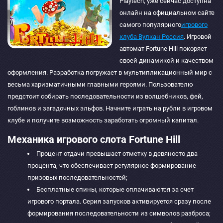
Playtech, уже сейчас доступна
онлайн на официальном сайте
самого популярного
игрового
клуба Вулкан Россия
. Игровой
автомат Fortune Hill покоряет
своей динамикой и качеством
оформления. Разработка погружает в мультипликационный мир с
весьма харизматичными главными героями. Пользователю
предстоит собирать последовательности из волшебников, фей,
гоблинов и загадочных эльфов. Начните играть на рубли в игровом
клубе и получите возможность заработать огромный капитал.
Механика игрового слота Fortune Hill
Процент отдачи превышает отметку в девяносто два
процента, что обеспечивает регулярное формирование
призовых последовательностей;
Бесплатные спины, которые оплачиваются за счет
игрового портала. Серия запусков активируется сразу после
формирования последовательности из символов разброса;