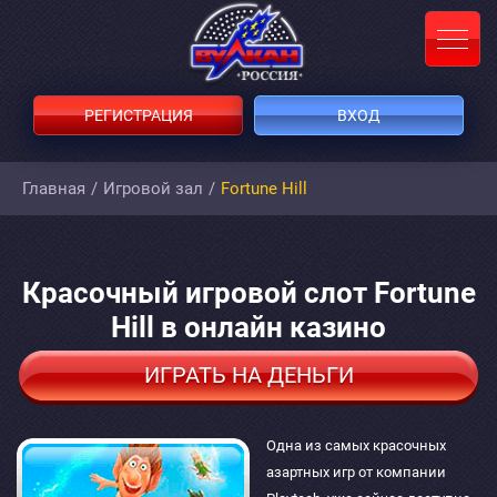
РЕГИСТРАЦИЯ
ВХОД
Главная
/
Игровой зал
/
Fortune Hill
Красочный игровой слот Fortune
Hill в онлайн казино
ИГРАТЬ НА ДЕНЬГИ
Одна из самых красочных
азартных игр от компании