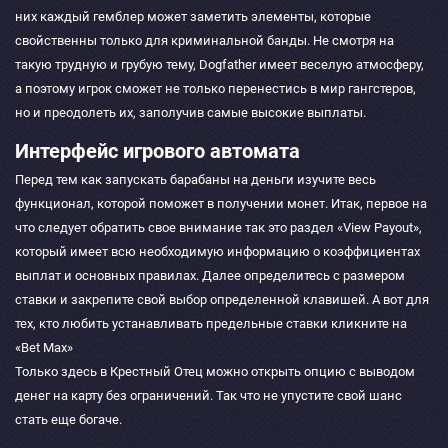
них каждый гемблер может заметить элементы, которые
свойственны только для криминальной банды. Не смотря на
такую трудную и грубую тему, Dogfather имеет веселую атмосферу,
а поэтому игрок сможет не только перенестись в мир гангстеров,
но и преодолеть их, заполучив самые высокие выплаты.
Интерфейс игрового автомата
Перед тем как запускать барабаны на деньги изучите весь
функционал, которой поможет в получении монет. Итак, первое на
что следует обратить свое внимание так это раздел «View Payout»,
который имеет всю необходимую информацию о коэффициентах
выплат и основных правилах. Далее определитесь с размером
ставки и закрепите свой выбор определенной клавишей. А вот для
тех, кто любить устанавливать предельные ставки кликните на
«Bet Max»
Только здесь в Крестный Отец можно открыть опцию с выводом
денег на карту без ограничений. Так что не упустите свой шанс
стать еще богаче.