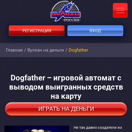
РЕГИСТРАЦИЯ
ВХОД
Главная
/
Вулкан на деньги
/
Dogfather
Dogfather – игровой автомат с
выводом выигранных средств
на карту
ИГРАТЬ НА ДЕНЬГИ
Не так давно создатели из