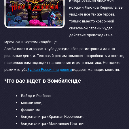
интерпретация любимой
истории Льюиса Керролла. Вы
увидите все тех же героев,
только вместо красочной
сказочной страны чудес
действие происходит на
мрачном и жутком кладбище.
Зомби-слот в игровом клубе доступен без регистрации или на
реальные деньги. Тестовый режим поможет попробовать и понять,
насколько вам подходит наполнение игры и тематика. Но только
режим клуба
Вулкан Россия на деньги
подарит манящие монеты.
Что вас ждет в Зомбиленде
:
Вайлд и Разброс;
множители;
фриспины;
бонусная игра «Красная Королева».
бонусная игра «Могильные Плиты»;