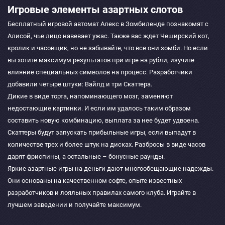
Игровые элементы азартных слотов
Бесплатный игровой автомат Алекс в Зомбиленде познакомят с
Алисой, чье лицо навевает ужас. Также вас ждет Чеширский кот,
кролик и часовщик, но не забывайте, что все они зомби. Но если
вы хотите максимум результатов при игре на рубли, изучите
влияние специальных символов на процесс. Разработчики
добавили четыре штуки: Вайлд и три Скаттера.
Дикие в виде торта, напоминающего мозг, заменяют
недостающие картинки. И если им удалось таким образом
составить новую комбинацию, выплата за нее будет удвоена.
Скаттеры будут запускать прибыльные игры, если выпадут в
количестве трех и более штук на дисках. Разбросы в виде часов
дарят фриспины, а остальные – бонусные раунды.
Яркие азартные игры на деньги дают многообещающие надежды.
Они основаны на качественном софте, опыте известных
разработчиков и лояльных правилах самого клуба. Играйте в
лучшем заведении и получайте максимум.