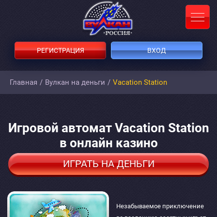
РЕГИСТРАЦИЯ
ВХОД
Главная
/
Вулкан на деньги
/
Vacation Station
Игровой автомат Vacation Station
в онлайн казино
ИГРАТЬ НА ДЕНЬГИ
Незабываемое приключение