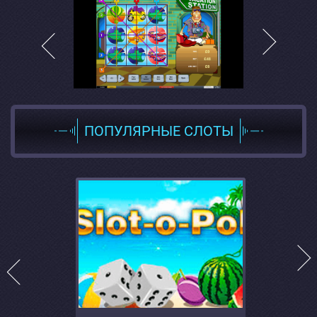
ПОПУЛЯРНЫЕ СЛОТЫ