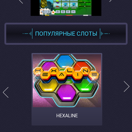
ПОПУЛЯРНЫЕ СЛОТЫ
HEXALINE