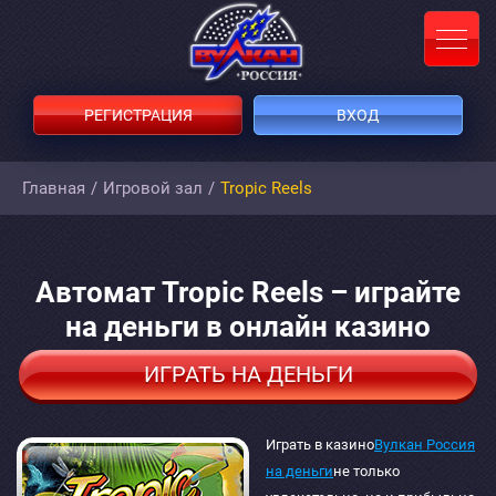
РЕГИСТРАЦИЯ
ВХОД
Главная
/
Игровой зал
/
Tropic Reels
Автомат Tropic Reels – играйте
на деньги в онлайн казино
ИГРАТЬ НА ДЕНЬГИ
Играть в казино
Вулкан Россия
на деньги
не только