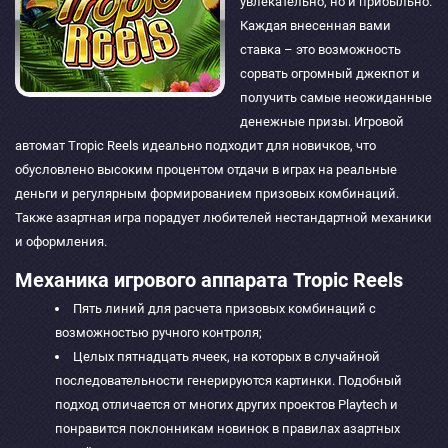
увлекательно, но и прибыльно.
Каждая внесенная вами
ставка – это возможность
сорвать огромный джекпот и
получить самые неожиданные
денежные призы. Игровой
автомат Tropic Reels идеально подходит для новичков, что
обусловлено высоким процентом отдачи в играх на реальные
деньги и регулярным формированием призовых комбинаций.
Также азартная игра порадует любителей нестандартной механики
и оформления.
Механика игрового аппарата Tropic Reels
Пять линий для расчета призовых комбинаций с
возможностью ручного контроля;
Целых пятнадцать ячеек, на которых в случайной
последовательности генерируются картинки. Подобный
подход отличается от многих других проектов Playtech и
понравится поклонникам новинок в правилах азартных