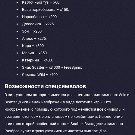
Карточный туз – х60;
База наркобарона – х150;
Наркобарон – х200;
Джессика – х225;
Зои – х250;
Алекс – х275;
Кира – х300;
Мария – х350;
Катерина – х400.
Знак Scatter – х3 000 + FreeSpins;
Символ Wild – х400.
Возможности спецсимволов
В виртуальном аппарате имеется два специальных символа: Wild и
Scatter. Дикий знак изображен в виде логотипа игры. Это
изображение, с помощью которого подменяются все символы и
составляются самые оплачиваемые комбинации. Исключение
является второй особенный знак – Scatter. Выпадения символа
Разброс сулит игроку увеличение частоты выплат. Два