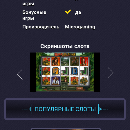
игры
Бонусные
да
игры
Производитель
Microgaming
Скриншоты слота
ПОПУЛЯРНЫЕ СЛОТЫ