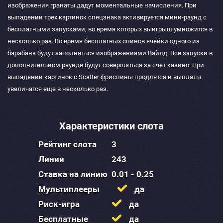
изображения гранаты дадут моментальные начисления. При
выпадении трех картинок спецзнака активируется мини-раунд с
бесплатными запусками, во время которых выигрыш умножится в
несколько раз. Во время бесплатных спинов ячейки одного из
барабана будут заполняться изображениями Вайлд. Все запуски в
дополнительном раунде будут совершаться за счет казино. При
выпадении картинок с Scatter фриспины продлятся и выплаты
увеличатся еще в несколько раз.
Характеристики слота
Рейтинг слота
3
Линии
243
Ставка на линию
0.01 - 0.25
Мультиплееры
да
Риск-игра
да
Бесплатные
да