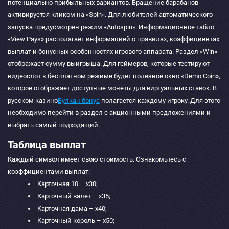
потенциально прибыльных вариантов. Вращение барабанов
активируется кликом на «Spin». Для любителей автоматического
запуска предусмотрен режим «Autospin». Информационное табло
«View Pays» располагает информацией о правилах, коэффициентах
выплат и бонусных особенностях игрового аппарата. Раздел «Win»
отображает сумму выигрыша. Для геймеров, которые тестируют
видеослот в бесплатном режиме будет полезное окно «Demo Coin»,
которое отображает доступные монеты для виртуальных ставок. В
русском казино
Вулкан бонус
полагается каждому игроку. Для этого
необходимо перейти в раздел с акционными предложениями и
выбрать самый подходящий.
Таблица выплат
Каждый символ имеет свою стоимость. Ознакомьтесь с
коэффициентами выплат:
Карточная 10 – х30;
Карточный валет – х35;
Карточная дама – х40;
Карточный король – х50;