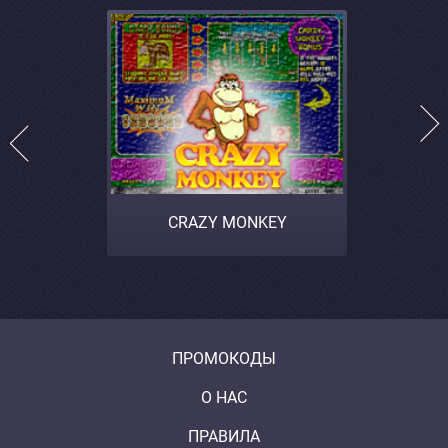
CRAZY MONKEY
ПРОМОКОДЫ
О НАС
ПРАВИЛА