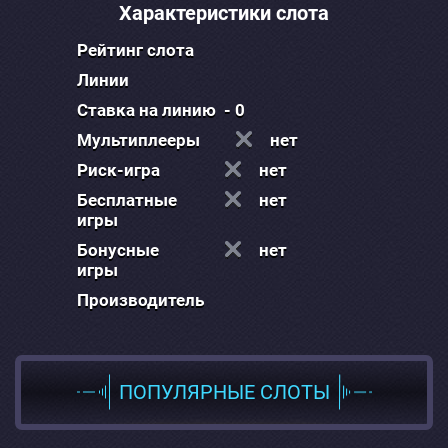
Характеристики слота
Рейтинг слота
Линии
Ставка на линию
- 0
Мультиплееры
нет
Риск-игра
нет
Бесплатные
нет
игры
Бонусные
нет
игры
Производитель
ПОПУЛЯРНЫЕ СЛОТЫ