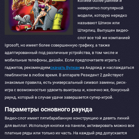
копией более ранней и
невероятно популярной
модели, которую нередко
называют Шпион или
Штирлиц. Выпущен видео-
слот все той же компанией
Igrosoft, но имеет более совершенную графику, а также
адаптированный под различные устройства, в том числе и
мобильные телефоны, дизайн. Если предпочитаете играть с
гаджетов, рекомендуем
скачать Вулкан
на Андроид и наслаждаться
гемблингом в любое время. В аппарате Резидент 2 действуют
знакомые правила, есть универсальный символ замены, риск-
игра с возможностью удвоить выигрыш и, конечно же, бонусный
раунд, который в случае удачи завершается супер-игрой.
Параметры основного раунда
Видео-слот имеет пятибарабанную конструкцию и девять линий
для выплат. Используя кнопки на панели, активировать можно все
платные ряды или только их часть. На каждый ряд допускается