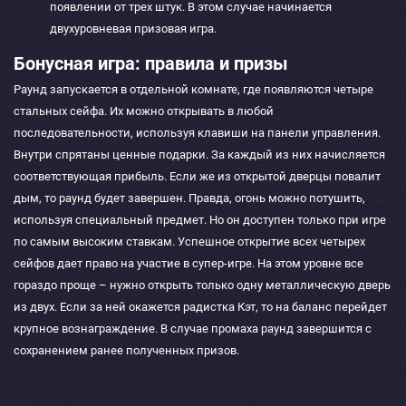
появлении от трех штук. В этом случае начинается
двухуровневая призовая игра.
Бонусная игра: правила и призы
Раунд запускается в отдельной комнате, где появляются четыре
стальных сейфа. Их можно открывать в любой
последовательности, используя клавиши на панели управления.
Внутри спрятаны ценные подарки. За каждый из них начисляется
соответствующая прибыль. Если же из открытой дверцы повалит
дым, то раунд будет завершен. Правда, огонь можно потушить,
используя специальный предмет. Но он доступен только при игре
по самым высоким ставкам. Успешное открытие всех четырех
сейфов дает право на участие в супер-игре. На этом уровне все
гораздо проще – нужно открыть только одну металлическую дверь
из двух. Если за ней окажется радистка Кэт, то на баланс перейдет
крупное вознаграждение. В случае промаха раунд завершится с
сохранением ранее полученных призов.