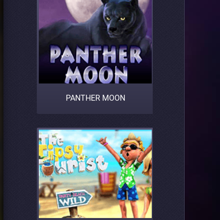
PANTHER MOON