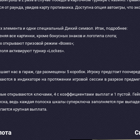
ся от раунда, увидев карту противника. Доступна опция автоигры, что э
ых элемента и одни специальный Дикий символ. Итак, подробнее:
няя все картинки, кроме бонусных знаков и логотипа слота;
ах открывают призовой режим «Boxes»;
поля активируют турнир «Lockes».
шает нас в гараж, где размещены 5 коробок. Игроку предстоит поочер
аются в индикаторе на протяжении игровой сессии в разрезе предмет
орые открываются ключами, 4 с коэффициентами выплат и 1 пустой. Ге
риска, ведь каждая полоска шкалы суперключа заполняется при выпаден
гается крупная выплата.
лота
С