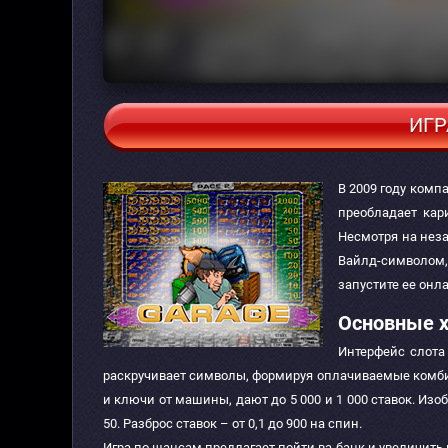
ИГР
В 2009 году комп
преобладает кар
Несмотря на нез
Вайлд-символом, 
запустите ее онл
Основные х
Интерфейс слота 
раскручивает символы, формируя оплачиваемые комбин
и ключи от машины, дают до 5 000 и 1 000 ставок. Изо
50. Разброс ставок – от 0,1 до 900 на спин.
Игра по шансам предлагает пойти ва-банк и увеличить