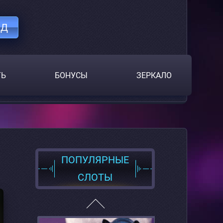
ОД
KEKS
ТЬ
БОНУСЫ
ЗЕРКАЛО
ПОПУЛЯРНЫЕ
СЛОТЫ
SUPE IT UP