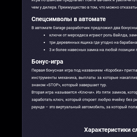
чем у дилера. Преимущество в том, что можно отказать
Спецсимволы в автомате
В автомате Garage разработчик предложил два бонусн
ключи от мерседеса играют роль Вайлда, заме
три деревянных ящика где угодно на барабан
3 и более навесных замка на любой позиции 
Бонус-игра
Первая бонусная игра под названием «Коробки» пригла
инструменты механика, выплаты за которые накаплив
знаком «STOP», который завершает тур.
Вторая игра называется «Ключи». Из пяти замков, кот
заработать ключ, который откроет любую ячейку без 
раунде – это виртуальный автомобиль, за который пола
Характеристики с