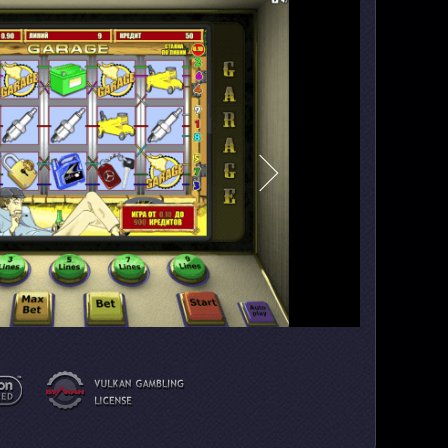
VINYL COUNTDOWN