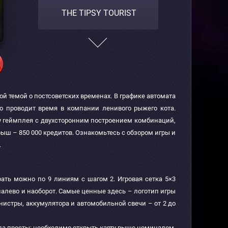
THE TIPSY TOURIST
ой темой о постсоветских временах. В графике автомата
о проводит время в компании ленивого рыжего кота.
у геймплея с двухсторонним построением комбинаций,
ш – 850 000 кредитов. Ознакомьтесь с обзором игры и
.
ALAXE IN ZOMBIELAND
рать можно по 9 линиям с шагом 2. Игровая сетка 5×3
алево и наоборот. Самые ценные здесь – логотип игры
анистры, аккумулятора и автомобильной свечи – от 2 до
ила просты: необходимо открыть карту выше номиналом,