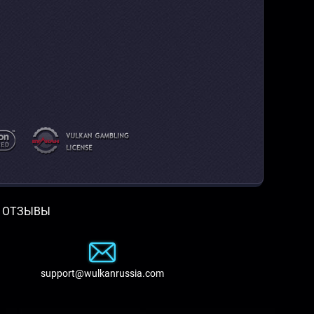
FORTUNE JUMP
ОТЗЫВЫ
support@wulkanrussia.com