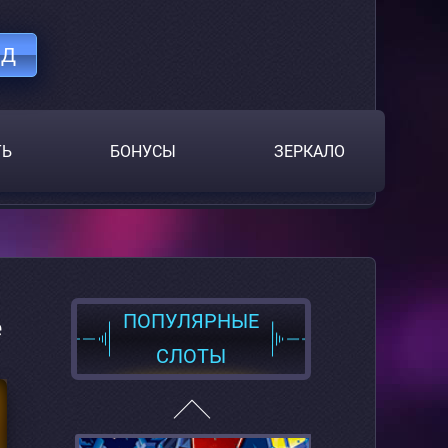
ОД
PHARAOH'S GOLD II
ТЬ
БОНУСЫ
ЗЕРКАЛО
ПОПУЛЯРНЫЕ
е
СЛОТЫ
SUPER LUCKY FROG