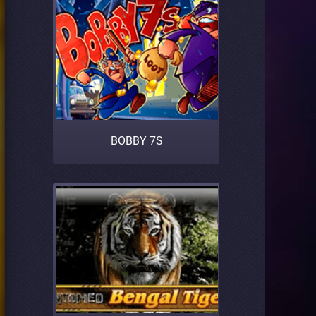
BOBBY 7S