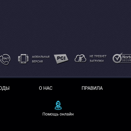
ОДЫ
О НАС
ПРАВИЛА
Помощь онлайн