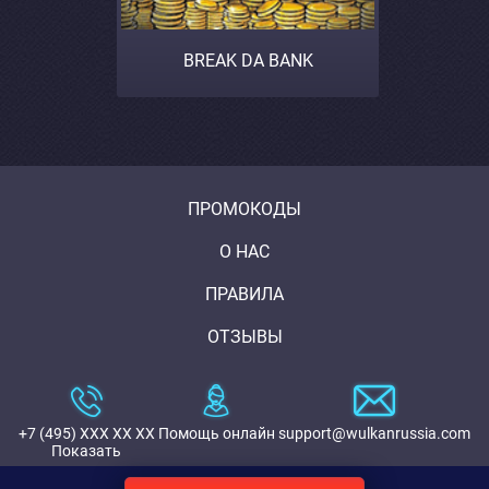
BREAK DA BANK
ПРОМОКОДЫ
О НАС
ПРАВИЛА
ОТЗЫВЫ
+7 (495) XXX XX XX
Помощь онлайн
support@wulkanrussia.com
Показать