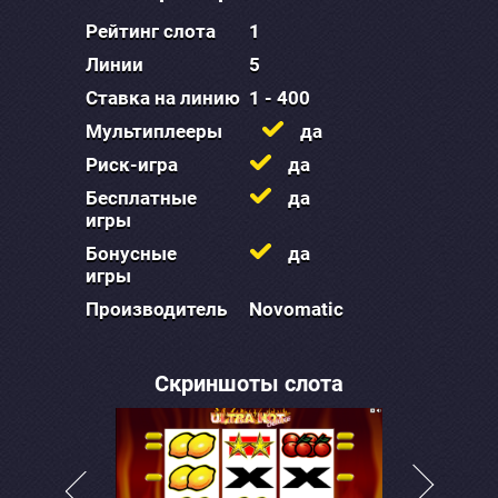
Рейтинг слота
1
Линии
5
Ставка на линию
1 - 400
Мультиплееры
да
Риск-игра
да
Бесплатные
да
игры
Бонусные
да
игры
Производитель
Novomatic
Скриншоты слота