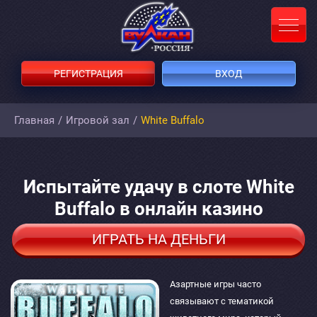
РЕГИСТРАЦИЯ
ВХОД
Главная
/
Игровой зал
/
White Buffalo
Испытайте удачу в слоте White
Buffalo в онлайн казино
ИГРАТЬ НА ДЕНЬГИ
Азартные игры часто
связывают с тематикой