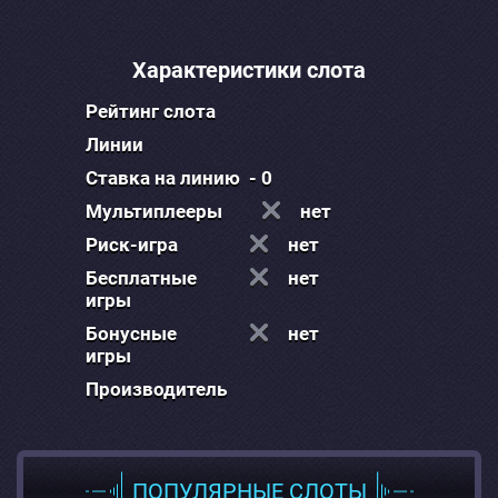
Характеристики слота
Рейтинг слота
Линии
Ставка на линию
- 0
Мультиплееры
нет
Риск-игра
нет
Бесплатные
нет
игры
Бонусные
нет
игры
Производитель
ПОПУЛЯРНЫЕ СЛОТЫ