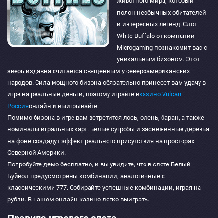
животного мира, который
полон необычных обитателей
и интересных легенд. Слот
White Buffalo от компании
Microgaming познакомит вас с
уникальным бизоном. Этот
зверь издавна считается священным у североамериканских
народов. Сила мощного бизона обязательно принесет вам удачу в
игре на реальные деньги, поэтому играйте в
казино Vulcan
Россия
онлайн и выигрывайте.
Помимо бизона в игре вам встретится лось, олень, баран, а также
номиналы игральных карт. Белые сугробы и заснеженные деревья
на фоне создадут эффект реального присутствия на просторах
Северной Америки.
Попробуйте демо бесплатно, и вы увидите, что в слоте Белый
Буйвол предусмотрены комбинации, аналогичные с
классическими 777. Собирайте успешные комбинации, играя на
рубли. В нашем онлайн казино легко выиграть.