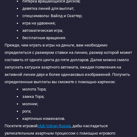
пятерка вращающихся дисков;
девятка линий для выплат;
спецсимволы: Вайлд и Скаттер;
игра на удвоение;
автоматическая игра;
бесплатные вращения.
Прежде, чем играть в игры на деньги, вам необходимо
определиться с размером ставки на линию, размер которой может
составить от одного цента до пяти долларов. Далее можно смело
запускать катушки азартного автомата, ожидая появления на
активной линии двух и более одинаковых изображений. Получить
определенные выплаты вы сможете с помощью картинок:
молота Тора;
замка Тора;
молнии;
рога;
карточных номиналов.
Посетите игровой
club Vulcan Russia
, дабы насладиться
увлекательным азартным процессом с помощью игрового