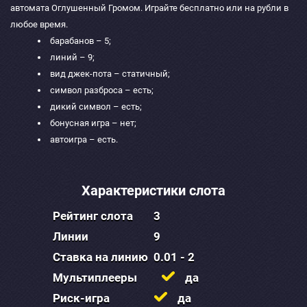
автомата Оглушенный Громом. Играйте бесплатно или на рубли в
любое время.
барабанов – 5;
линий – 9;
вид джек-пота – статичный;
символ разброса – есть;
дикий символ – есть;
бонусная игра – нет;
автоигра – есть.
Характеристики слота
Рейтинг слота
3
Линии
9
Ставка на линию
0.01 - 2
Мультиплееры
да
Риск-игра
да