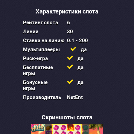
Характеристики слота
Рейтинг слота
6
Линии
30
Ставка на линию
0.1 - 200
Мультиплееры
да
Риск-игра
да
Бесплатные
да
игры
Бонусные
да
игры
Производитель
NetEnt
Скриншоты слота