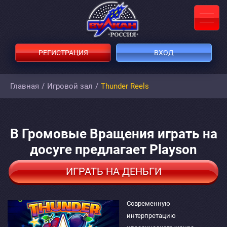
РЕГИСТРАЦИЯ
ВХОД
Главная
/
Игровой зал
/
Thunder Reels
В Громовые Вращения играть на
досуге предлагает Playson
ИГРАТЬ НА ДЕНЬГИ
Современную
интерпретацию