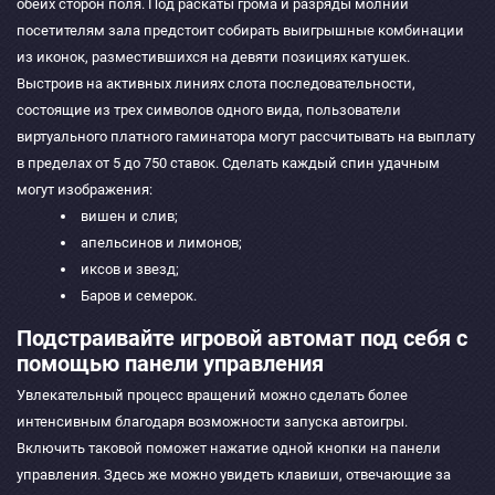
обеих сторон поля. Под раскаты грома и разряды молнии
посетителям зала предстоит собирать выигрышные комбинации
из иконок, разместившихся на девяти позициях катушек.
Выстроив на активных линиях слота последовательности,
состоящие из трех символов одного вида, пользователи
виртуального платного гаминатора могут рассчитывать на выплату
в пределах от 5 до 750 ставок. Сделать каждый спин удачным
могут изображения:
вишен и слив;
апельсинов и лимонов;
иксов и звезд;
Баров и семерок.
Подстраивайте игровой автомат под себя с
помощью панели управления
Увлекательный процесс вращений можно сделать более
интенсивным благодаря возможности запуска автоигры.
Включить таковой поможет нажатие одной кнопки на панели
управления. Здесь же можно увидеть клавиши, отвечающие за