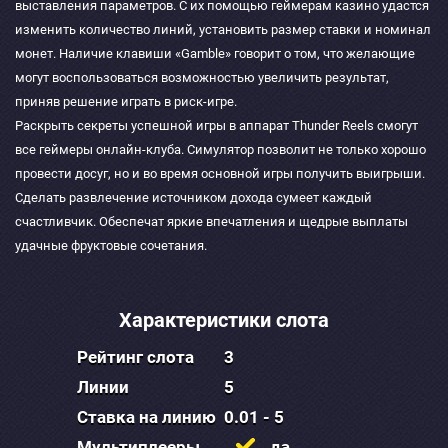
выставления параметров. С их помощью геймерам казино удастся
изменить количество линий, установить размер ставки и номинал
монет. Наличие клавиши «Gamble» говорит о том, что желающие
могут воспользоваться возможностью увеличить результат,
приняв решение играть в риск-игре.
Раскрыть секреты успешной игры в аппарат Thunder Reels смогут
все геймеры онлайн-клуба. Симулятор позволит не только хорошо
провести досуг, но и во время основной игры получить выигрыши.
Сделать развлечение источником дохода сумеет каждый
счастливчик. Обеспечат яркие впечатления и щедрые выплаты
удачные фруктовые сочетания.
Характеристики слота
Рейтинг слота
3
Линии
5
Ставка на линию
0.01 - 5
Мультиплееры
да