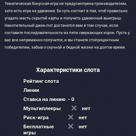
Тематическая бонусная игра не предусмотрена производителем,
зато есть игра на удвоение. Ее суть состоит в том, чтоб правильно
угадать масть скрытой карты и получить удвоенный выигрыш.
Накопительный джек-пот достанется вам в том случае, если
составите последовательность из пяти сверкающих корон. Пусть у
вас все непременно получится, и вы станете стопроцентным
победителем, забыв о скучной и бедной жизни на долгое время.
Характеристики слота
Рейтинг слота
Линии
Ставка на линию
- 0
Мультиплееры
нет
Риск-игра
нет
Бесплатные
нет
игры