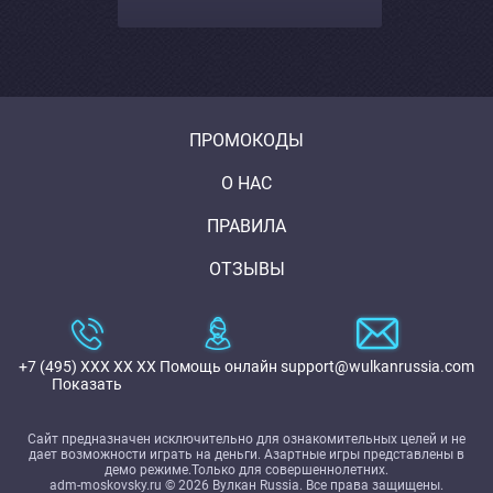
ПРОМОКОДЫ
О НАС
ПРАВИЛА
ОТЗЫВЫ
+7 (495) XXX XX XX
Помощь онлайн
support@wulkanrussia.com
Показать
Сайт предназначен исключительно для ознакомительных целей и не
дает возможности играть на деньги. Азартные игры представлены в
демо режиме.Только для совершеннолетних.
adm-moskovsky.ru © 2026 Вулкан Russia. Все права защищены.