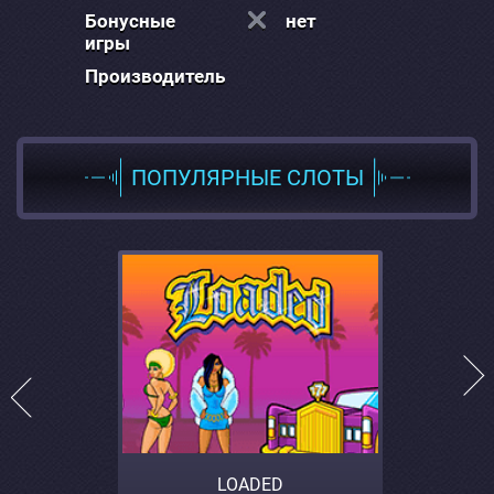
Бонусные
нет
игры
Производитель
ПОПУЛЯРНЫЕ СЛОТЫ
LOADED