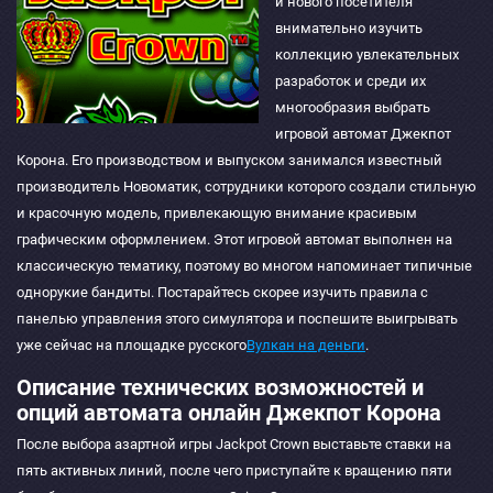
и нового посетителя
внимательно изучить
коллекцию увлекательных
разработок и среди их
многообразия выбрать
игровой автомат Джекпот
Корона. Его производством и выпуском занимался известный
производитель Новоматик, сотрудники которого создали стильную
и красочную модель, привлекающую внимание красивым
графическим оформлением. Этот игровой автомат выполнен на
классическую тематику, поэтому во многом напоминает типичные
однорукие бандиты. Постарайтесь скорее изучить правила с
панелью управления этого симулятора и поспешите выигрывать
уже сейчас на площадке русского
Вулкан на деньги
.
Описание технических возможностей и
опций автомата онлайн Джекпот Корона
После выбора азартной игры Jackpot Crown выставьте ставки на
пять активных линий, после чего приступайте к вращению пяти