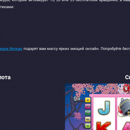
стиками:
кале Вулкан
подарят вам массу ярких эмоций онлайн. Попробуйте бесп
лота
С