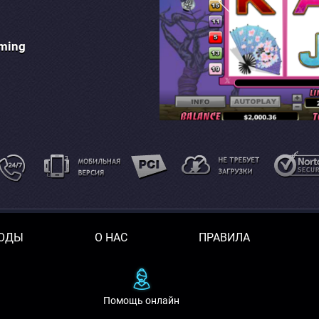
ming
ОДЫ
О НАС
ПРАВИЛА
Помощь онлайн